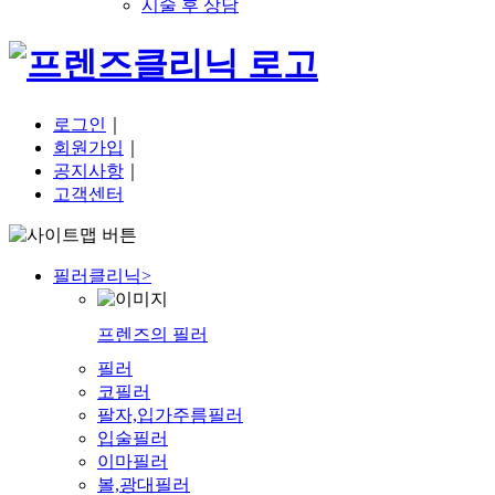
시술 후 상담
로그인
｜
회원가입
｜
공지사항
｜
고객센터
필러클리닉
>
프렌즈의 필러
필러
코필러
팔자,입가주름필러
입술필러
이마필러
볼,광대필러