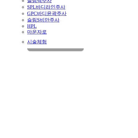
슬림렉주사
SPL바디라인주사
GPC바디윤곽주사
슬림S비만주사
HPL
마운자로
시술체험