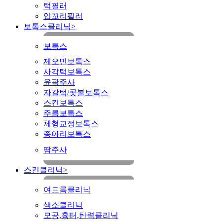
턱필러
입꼬리필러
보톡스클리닉
>
보톡스
제오민보톡스
사각턱보톡스
윤곽주사
자갈턱/콧볼보톡스
스킨보톡스
주름보톡스
체형교정보톡스
종아리보톡스
땀주사
스킨클리닉
>
여드름클리닉
색소클리닉
모공,흉터,탄력클리닉