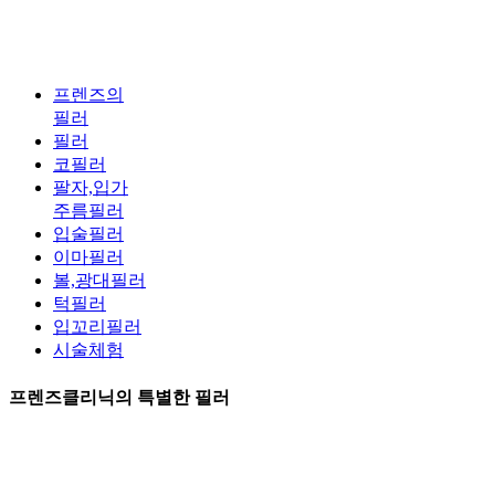
프렌즈의
필러
필러
코필러
팔자,입가
주름필러
입술필러
이마필러
볼,광대필러
턱필러
입꼬리필러
시술체험
프렌즈클리닉의
특별한 필러