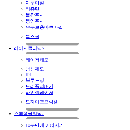
아쿠아필
리쥬란
물광주사
동안주사
수분보충아쿠아필
톡스필
레이저클리닉
>
레이저제모
남성제모
IPL
블루토닝
트리플점빼기
라인셀레이저
모자이크프락셀
스페셜클리닉
>
10분만에 예뻐지기