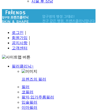
시술 후 상담
로그인
｜
회원가입
｜
공지사항
｜
고객센터
필러클리닉
>
프렌즈의 필러
필러
코필러
팔자,입가주름필러
입술필러
이마필러