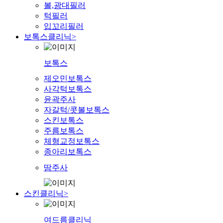
볼,광대필러
턱필러
입꼬리필러
보톡스클리닉
>
보톡스
제오민보톡스
사각턱보톡스
윤곽주사
자갈턱/콧볼보톡스
스킨보톡스
주름보톡스
체형교정보톡스
종아리보톡스
땀주사
스킨클리닉
>
여드름클리닉