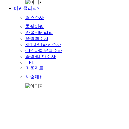
비만클리닉
>
람스주사
쿨쉐이핑
카복시테라피
슬림렉주사
SPL바디라인주사
GPC바디윤곽주사
슬림S비만주사
HPL
마운자로
시술체험