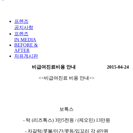
프렌즈
공지사항
프렌즈
IN MEDIA
BEFORE &
AFTER
자유게시판
비급여진료비용 안내
2015-04-24
<<비급여진료 비용 안내>>
보톡스
- 턱 (리즈톡스) 3만5천원 / (제오민) 13만원
- 자갈턱/콧볼/미간/콧등/입꼬리 각 4만원